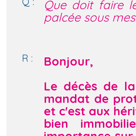
Q :
Que doit faire 
palcée sous mesu
R :
Bonjour,
Le décès de la
mandat de prote
et c'est aux héri
bien immobil
importance sur 