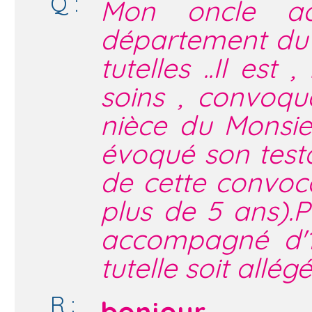
Q :
Mon oncle act
département du 
tutelles ..Il est
soins , convoqué
nièce du Monsie
évoqué son testa
de cette convoca
plus de 5 ans).P
accompagné d'1
tutelle soit allé
R :
bonjour