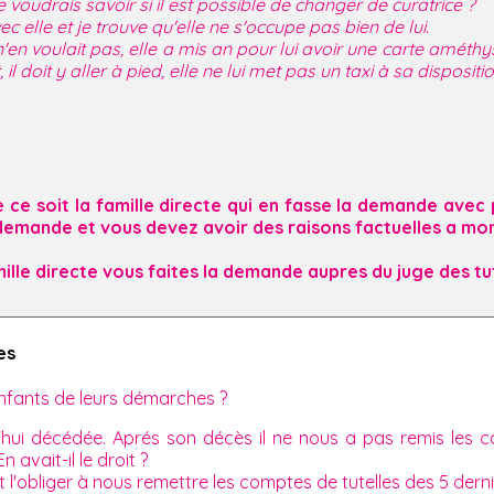
 voudrais savoir si il est possible de changer de curatrice ?
c elle et je trouve qu'elle ne s'occupe pas bien de lui.
 n'en voulait pas, elle a mis an pour lui avoir une carte améthys
il doit y aller à pied, elle ne lui met pas un taxi à sa dispositi
ue ce soit la famille directe qui en fasse la demande avec 
emande et vous devez avoir des raisons factuelles a mo
mille directe vous faites la demande aupres du juge des tu
es
 enfants de leurs démarches ?
'hui décédée. Aprés son décès il ne nous a pas remis les c
 avait-il le droit ?
et l'obliger à nous remettre les comptes de tutelles des 5 der