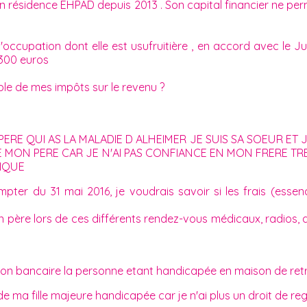
 en résidence EHPAD depuis 2013 . Son capital financier ne p
occupation dont elle est usufruitière , en accord avec le Ju
 300 euros
ble de mes impôts sur le revenu ?
RE QUI AS LA MALADIE D ALHEIMER JE SUIS SA SOEUR ET 
DE MON PERE CAR JE N'AI PAS CONFIANCE EN MON FRERE 
NIQUE
pter du 31 mai 2016, je voudrais savoir si les frais (essen
e lors de ces différents rendez-vous médicaux, radios, ana
n bancaire la personne etant handicapée en maison de retra
 ma fille majeure handicapée car je n'ai plus un droit de regar