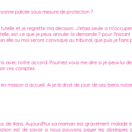
personne palcée sous mesure de protection ?
elle et je regrette ma decision. J'etais seule a m'occuper d'
elle, est ce que je peux annuler la demande ? pour l'instant
uin elle ou moi seront convoque au tribunal, que puis je faire
s avec notre accord. Pourriez vous me dire si je peux lui 
voir ces comptes.
n maison d accueil. Ai je le droit de jouir de ses biens nota
s de 4ans. Aujourd'hui sa maman est gravement malade et le
stion est de savoir si nous pouvons payer les obsèques de 