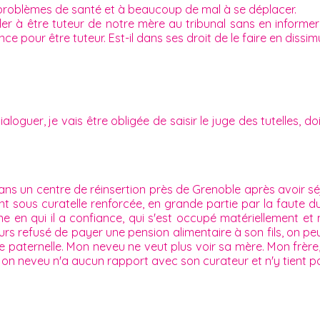
roblèmes de santé et à beaucoup de mal à se déplacer.
à être tuteur de notre mère au tribunal sans en informer t
 pour être tuteur. Est-il dans ses droit de le faire en dissimu
aloguer, je vais être obligée de saisir le juge des tutelles, d
ns un centre de réinsertion près de Grenoble après avoir séj
ment sous curatelle renforcée, en grande partie par la faute
ne en qui il a confiance, qui s'est occupé matériellement e
rs refusé de payer une pension alimentaire à son fils, on peut
le paternelle. Mon neveu ne veut plus voir sa mère. Mon frère
 Mon neveu n'a aucun rapport avec son curateur et n'y tient 