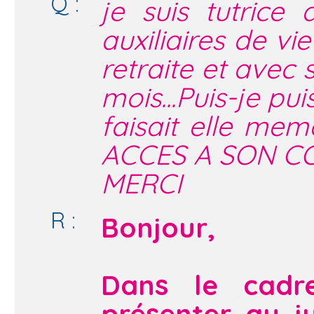
Q :
je suis tutrice
auxiliaires de vi
retraite et avec 
mois...Puis-je p
faisait elle mem
ACCES A SON COM
MERCI
R :
Bonjour,
Dans le cadr
présenter au j