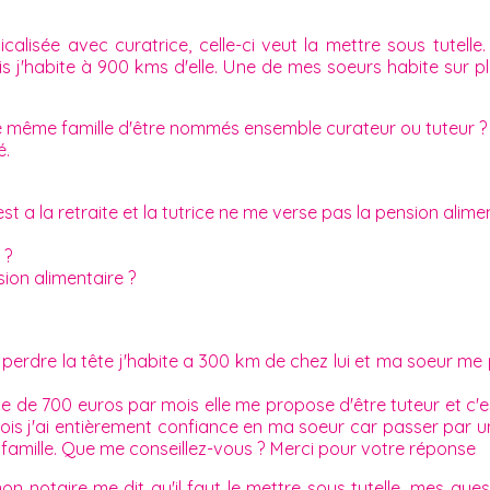
isée avec curatrice, celle-ci veut la mettre sous tutelle.
is j'habite à 900 kms d'elle. Une de mes soeurs habite sur p
'une même famille d'être nommés ensemble curateur ou tuteur ?
é.
est a la retraite et la tutrice ne me verse pas la pension alime
 ?
sion alimentaire ?
perdre la tête j'habite a 300 km de chez lui et ma soeur me
ite de 700 euros par mois elle me propose d'être tuteur et c'
ois j'ai entièrement confiance en ma soeur car passer par un
a famille. Que me conseillez-vous ? Merci pour votre réponse
 notaire me dit qu'il faut le mettre sous tutelle...mes quest