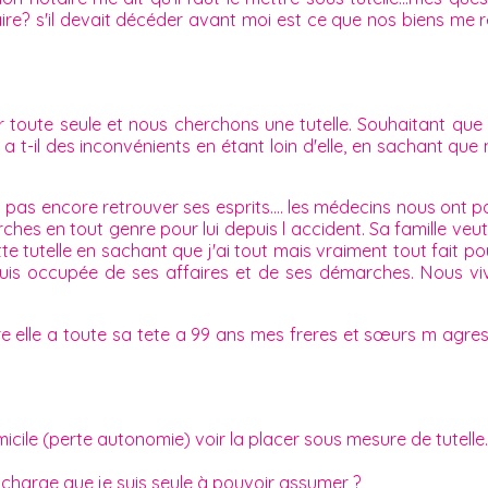
aire? s'il devait décéder avant moi est ce que nos biens me
 toute seule et nous cherchons une tutelle. Souhaitant que c
 a t-il des inconvénients en étant loin d'elle, en sachant que 
a pas encore retrouver ses esprits.... les médecins nous ont p
hes en tout genre pour lui depuis l accident. Sa famille veu
tte tutelle en sachant que j'ai tout mais vraiment tout fait p
me suis occupée de ses affaires et de ses démarches. Nous
re elle a toute sa tete a 99 ans mes freres et sœurs m agr
ile (perte autonomie) voir la placer sous mesure de tutelle.
?
 charge que je suis seule à pouvoir assumer ?