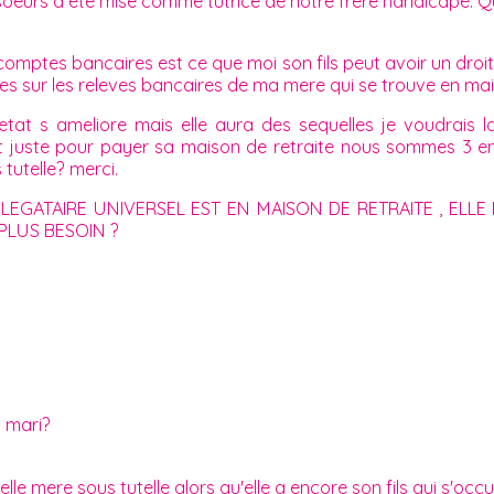
oeurs a été mise comme tutrice de notre frere handicapé. Qu
comptes bancaires est ce que moi son fils peut avoir un dro
s sur les releves bancaires de ma mere qui se trouve en mais
at s ameliore mais elle aura des sequelles je voudrais la 
t juste pour payer sa maison de retraite nous sommes 3 en
utelle? merci.
 LEGATAIRE UNIVERSEL EST EN MAISON DE RETRAITE , EL
PLUS BESOIN ?
n mari?
le mere sous tutelle alors qu'elle a encore son fils qui s'occu