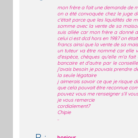
mon frère a fait une demande de mi
on a été convoquée chez le juge de
c'était parce que les liquidités de m
somme avec la vente de sa maison) 
suis allée car mon frère a donné 
celui ci est dcd hors en 1987 on éta
francs ainsi que la vente de sa mai
un tuteur va être nommé car elle 
d'espèce, chèques qu'elle m'a fai
bancaire et d'autre par le conseill
j'avais besoin je pouvais prendre de
la seule légataire
j aimerais savoir ce que je risque 
que cela pouvait être reconnue comm
pouvez vous me renseigner s'il vous
je vous remercie
cordialement7
Chipie
..
R :
bonjour