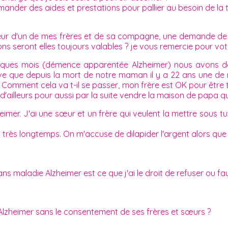
ander des aides et prestations pour pallier au besoin de la t
eur d'un de mes frères et de sa compagne, une demande de m
ons seront elles toujours valables ? je vous remercie pour vo
ques mois (démence apparentée Alzheimer) nous avons dé
rouve que depuis la mort de notre maman il y a 22 ans une d
Comment cela va t-il se passer, mon frère est OK pour être tute
d'ailleurs pour aussi par la suite vendre la maison de papa q
er. J'ai une sœur et un frère qui veulent la mettre sous tute
s très longtemps. On m'accuse de dilapider l'argent alors qu
s maladie Alzheimer est ce que j'ai le droit de refuser ou fau
'Alzheimer sans le consentement de ses frères et sœurs ?