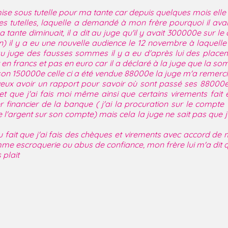
se sous tutelle pour ma tante car depuis quelques mois elle
s tutelles, laquelle a demandé à mon frère pourquoi il avai
a tante diminuait, il a dit au juge qu'il y avait 300000e sur le
il y a eu une nouvelle audience le 12 novembre à laquelle o
au juge des fausses sommes il y a eu d'après lui des place
it en francs et pas en euro car il a déclaré à la juge que la 
son 150000e celle ci a été vendue 88000e la juge m'a remerci
veux avoir un rapport pour savoir où sont passé ses 8800
t et que j'ai fais moi même ainsi que certains virements 
er financier de la banque ( j'ai la procuration sur le compt
 l'argent sur son compte) mais cela la juge ne sait pas que j'
du fait que j'ai fais des chèques et virements avec accord d
e escroquerie ou abus de confiance, mon frère lui m'a dit qu
 plait