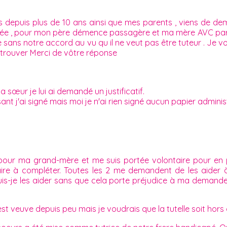
 depuis plus de 10 ans ainsi que mes parents , viens de de
isée , pour mon père démence passagère et ma mère AVC paral
aire sans notre accord au vu qu il ne veut pas être tuteur . Je 
 trouver Merci de vôtre réponse
 sœur je lui ai demandé un justificatif.
ant j'ai signé mais moi je n'ai rien signé aucun papier administ
 pour ma grand-mère et me suis portée volontaire pour en 
re à compléter. Toutes les 2 me demandent de les aider à l
Puis-je les aider sans que cela porte préjudice à ma demande
est veuve depuis peu mais je voudrais que la tutelle soit hors d