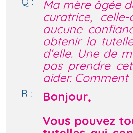
Q :
Ma mère âgée de
curatrice, celle
aucune confianc
obtenir la tute
d'elle. Une de m
pas prendre cett
aider. Comment f
R :
Bonjour,
Vous pouvez to
tutelles qui co